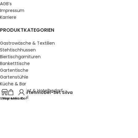
AGB’s
Impressum
Karriere
PRODUKTKATEGORIEN
Gastrowäsche & Textilien
Stehtischhussen
Biertischgarnituren
Banketttische
Gartentische
Gartenstühle
Küche & Bar
Service, Buffet & Hotelbedarf
Gartenmöbel-Set Silva
Gastromöbel
Shop
Warenkorb
Mein Konto
Schulmöbel
Sale %
GESETZLICHE INFORMATIONEN
Datenschutz