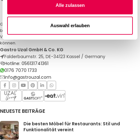
Alle zulassen
Gastro Uzal – Ihr Spezialist für Gastronomiemöbel und -textilien. Wir
Auswahl erlauben
bieten maßgeschneiderte Lösungen für Restaurants, Hotels und
Veranstaltungen. Qualität und Service, auf die Sie sich verlassen
können.
Gastro Uzal GmbH & Co. KG
Falderbaumstr. 25, DE-34123 Kassel / Germany
Hotline: 056131741361
0176 7070 1733
info@gastrouzal.com
NEUESTE BEITRÄGE
Die besten Möbel für Restaurants: Stil und
Funktionalität vereint