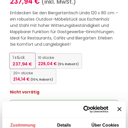
237,94
€
(inkl. MwSt.)
Entdecken Sie den Biergartentisch Linda 120 x 80 cm –
ein robustes Outdoor-Möbelstück aus Eschenholz
und Stahl mit hoher Witterungsbeständigkeit und
klappbarer Funktion für Gastgewerbe-Einrichtungen.
Ideal für Restaurants, Cafés und Biergärten. Erleben
Sie Komfort und Langlebigkeit!
1
stück
10 stücke
237,94
€
226,04
€
(5% Rabatt)
20+ stücke
214,14
€
(10% Rabatt)
Nicht vorrätig
Interessiert an
B2B-Angebot
größeren
anfordern
Stückzahlen?
Zustimmung
Details
Über Cookies