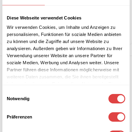
Artikelnummer:
Linda120x80
Diese Webseite verwendet Cookies
Kategorie:
Gartentische
Marke:
Gastro Uzal
Wir verwenden Cookies, um Inhalte und Anzeigen zu
personalisieren, Funktionen für soziale Medien anbieten
Teilen:
zu können und die Zugriffe auf unsere Website zu
analysieren. Außerdem geben wir Informationen zu Ihrer
Verwendung unserer Website an unsere Partner für
soziale Medien, Werbung und Analysen weiter. Unsere
Partner führen diese Informationen möglicherweise mit
weiteren Daten zusammen, die Sie ihnen bereitgestellt
haben oder die sie im Rahmen Ihrer Nutzung der Dienste
gesammelt haben.
Einwilligungsauswahl
Notwendig
Präferenzen