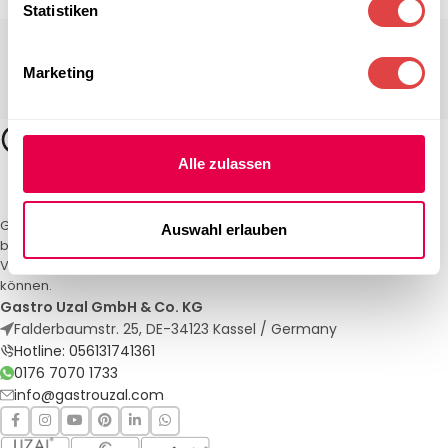
Statistiken
Marketing
Alle zulassen
Gastro Uzal – Ihr Spezialist für Gastronomiemöbel und -textilien. Wir
Auswahl erlauben
bieten maßgeschneiderte Lösungen für Restaurants, Hotels und
Veranstaltungen. Qualität und Service, auf die Sie sich verlassen
können.
Gastro Uzal GmbH & Co. KG
Falderbaumstr. 25, DE-34123 Kassel / Germany
Hotline: 056131741361
0176 7070 1733
info@gastrouzal.com