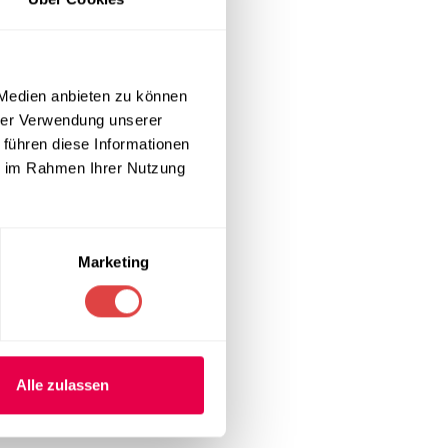
ht den Tisch
8-10 Personen,
 Medien anbieten zu können
hrer Verwendung unserer
 führen diese Informationen
ie im Rahmen Ihrer Nutzung
. Aluminium ist
ne Form und
Marketing
r
richtungen.
u entfernen,
Alle zulassen
uch bei voller