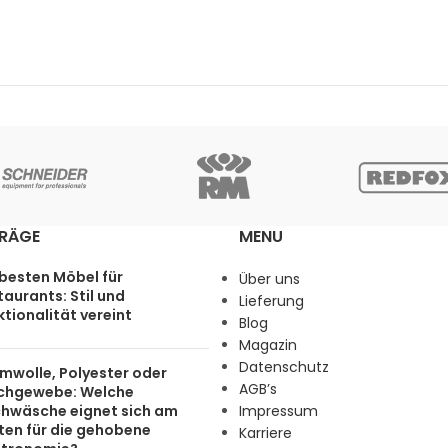
TRÄGE
MENU
 besten Möbel für
Über uns
aurants: Stil und
Lieferung
tionalität vereint
Blog
Magazin
Datenschutz
mwolle, Polyester oder
AGB’s
chgewebe: Welche
chwäsche eignet sich am
Impressum
ten für die gehobene
Karriere