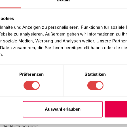
n und in jeder Position arretiert werden. Diese Flexibilität mac
 Familienessen bis hin zu größeren Gartenpartys.
Cookies
igen Abmessungen bietet der Tisch ausreichend Platz für bis zu 
nhalte und Anzeigen zu personalisieren, Funktionen für soziale
.
Website zu analysieren. Außerdem geben wir Informationen zu I
r soziale Medien, Werbung und Analysen weiter. Unsere Partner
 Daten zusammen, die Sie ihnen bereitgestellt haben oder die s
n.
 Tischplatte sind extrem widerstandsfähig und wetterbeständig
s bedeutet, dass der Tisch auch bei Regen, Sonne oder Wind sei
Präferenzen
Statistiken
ne und elegante Optik, die sich harmonisch in jede Garten- ode
sign passt sowohl zu modernen als auch klassischen Outdoor-Ein
pflegeleicht. Ein feuchtes Tuch genügt, um Schmutz und Staub z
Auswahl erlauben
n eine hohe Belastbarkeit und Standfestigkeit. Der Tisch bleibt a
i der Nutzung sorgt.