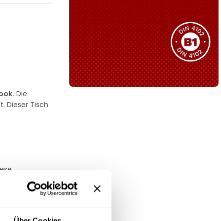
Sie haben nicht das passende
Produkt gefunden?
Wir helfen Ihnen gerne weiter!
d
ook.
Die
. Dieser Tisch
B1 Zertifiziert
Schwer entflammbar
produkten
Kollektion ansehen
iese
.
glicht. Der
ebrauch macht.
Über Cookies