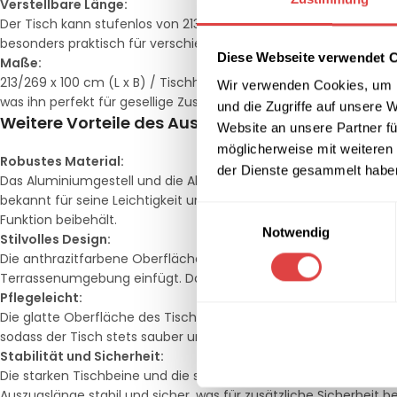
Verstellbare Länge:
Der Tisch kann stufenlos von 213 cm auf 269 cm verlängert werde
besonders praktisch für verschiedene Anlässe, von gemütlichen
Diese Webseite verwendet 
Maße:
213/269 x 100 cm (L x B) / Tischhöhe: 75 cm. Mit diesen großzüg
Wir verwenden Cookies, um I
was ihn perfekt für gesellige Zusammenkünfte im Freien macht
und die Zugriffe auf unsere 
Weitere Vorteile des Ausziehtisches Langreo:
Website an unsere Partner fü
möglicherweise mit weiteren
Robustes Material:
der Dienste gesammelt habe
Das Aluminiumgestell und die Aluminium-Lattenkonstruktion der
bekannt für seine Leichtigkeit und Korrosionsbeständigkeit, wa
Einwilligungsauswahl
Funktion beibehält.
Notwendig
Stilvolles Design:
Die anthrazitfarbene Oberfläche verleiht dem Tisch eine moder
Terrassenumgebung einfügt. Das schlichte, aber raffinierte De
Pflegeleicht:
Die glatte Oberfläche des Tisches ist einfach zu reinigen und 
sodass der Tisch stets sauber und ansprechend aussieht.
Stabilität und Sicherheit:
Die starken Tischbeine und die stabile Konstruktion gewährleiste
Auszugslänge stabil und sicher, was für zusätzliche Sicherheit be