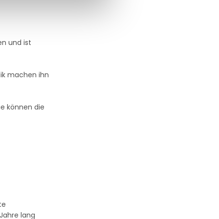
en und ist
tik machen ihn
ie können die
te
 Jahre lang