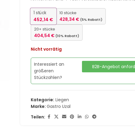
1
stück
10 stücke
452,14
€
428,34
€
(5% Rabatt)
20+ stücke
404,54
€
(10% Rabatt)
Nicht vorrätig
Interessiert an
B2B-Angebot anfor
größeren
Stückzahlen?
Kategorie:
Liegen
Marke:
Gastro Uzal
Teilen: