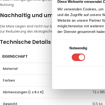
Diese Webseite verwendet 
Nutzung.
Wir verwenden Cookies, um I
Nachhaltig und umweltfreundlich
und die Zugriffe auf unsere 
Website an unsere Partner fü
möglicherweise mit weiteren
Die Mare Liegen sind nicht nur langlebig, sondern auch umweltfr
zur Reduzierung des ökologischen Fußabdrucks bei.
der Dienste gesammelt habe
Technische Details der Liege Mare
Einwilligungsauswahl
Notwendig
EIGENSCHAFT
DETAIL
Material
Fibergl
Farben
Anthraz
Abmessungen (L x B x H)
72 x 18
Gewicht
10,5 kg