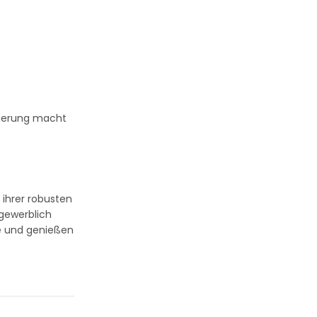
izierung macht
 ihrer robusten
 gewerblich
re und genießen