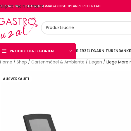
Skip to main content
BER UNS
INFO-CENTER
BLOG
MAGAZIN
SHOP
KARRIERE
KONTAKT
BIERZELTGARNITUREN
BANKE
PRODUKTKATEGORIEN
Home
/
Shop
/
Gartenmöbel & Ambiente
/
Liegen
/
Liege Mare 
AUSVERKAUFT