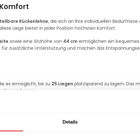
 Komfort
tellbare Rückenlehne
, die sich an Ihre individuellen Bedürfnisse
ese Liege bietet in jeder Position höchsten Komfort.
eite
sowie eine Sitzhöhe von
44 cm
ermöglichen ein bequemes 
n für zusätzliche Unterstützung und machen das Entspannungse
die es ermöglicht, bis zu
25 Liegen
platzsparend zu lagern. Das m
elle Anwendungen.
portieren und flexibel einsetzbar – ideal für verschiedene Außenbe
Details
ie glatte Polypropylen-Oberfläche kann einfach mit einem feuc
 Farben
Anthrazit
und
Schwarz
behalten ihre Eleganz auch nac