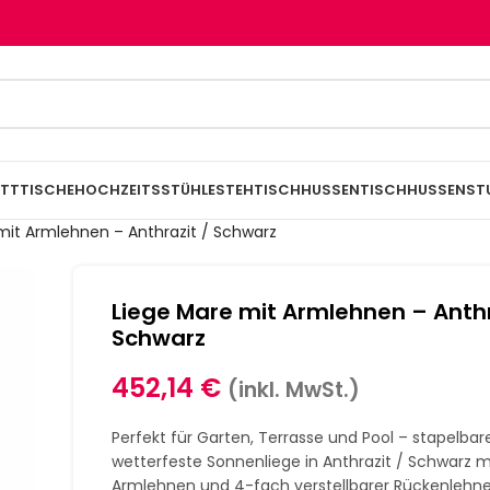
TTTISCHE
HOCHZEITSSTÜHLE
STEHTISCHHUSSEN
TISCHHUSSEN
ST
mit Armlehnen – Anthrazit / Schwarz
Liege Mare mit Armlehnen – Anthr
Schwarz
452,14
€
(inkl. MwSt.)
Perfekt für Garten, Terrasse und Pool – stapelbar
wetterfeste Sonnenliege in Anthrazit / Schwarz m
Armlehnen und 4-fach verstellbarer Rückenlehne