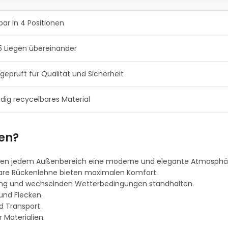
bar in 4 Positionen
25 Liegen übereinander
eprüft für Qualität und Sicherheit
ndig recycelbares Material
len?
leihen jedem Außenbereich eine moderne und elegante Atmosphä
are Rückenlehne bieten maximalen Komfort.
tzung und wechselnden Wetterbedingungen standhalten.
und Flecken.
d Transport.
 Materialien.