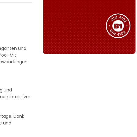
Sie haben nicht das passende
Produkt gefunden?
Wir helfen Ihnen gerne weiter!
leganten und
ool. Mit
 Anwendungen.
B1 Zertifiziert
Schwer entflammbar
produkten
ig und
Kollektion ansehen
ach intensiver
rtage. Dank
te und