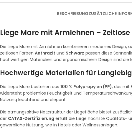
BESCHREIBUNG
ZUSÄTZLICHE INFOR
Liege Mare mit Armlehnen – Zeitlose
Die Liege Mare mit Armlehnen kombinieren modernes Design, au
zeitlosen Farben
Anthrazit
und
Schwarz
passen diese Sonnenlie
hochwertigen Materialien und ergonomischem Design sind die
Hochwertige Materialien für Langlebig
Die Liege Mare bestehen aus
100 % Polypropylen (PP)
, das mit 
widersteht problemlos Feuchtigkeit und Temperaturschwankung
Nutzung leuchtend und elegant.
Die atmungsaktive Netzstruktur der Liegefläche bietet zusätzl
der
CATAS-Zertifizierung
erfüllt die Liege höchste Qualitäts- 
gewerbliche Nutzung, wie in Hotels oder Wellnessanlagen.