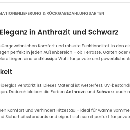
MATIONEN
LIEFERUNG & RÜCKGABE
ZAHLUNGSARTEN
 Eleganz in Anthrazit und Schwarz
ßergewöhnlichen Komfort und robuste Funktionalität. In den e
gen perfekt in jeden Außenbereich – ob Terrasse, Garten oder P
 Mare
Liegen
eine erstklassige Wahl für private und gewerbliche
keit
Fiberglas verstärkt ist. Dieses Material ist wetterfest, UV-beständ
en. Dadurch bleiben die Farben
Anthrazit
und
Schwarz
auch n
ichen Komfort und verhindert Hitzestau – ideal für warme Somme
und Sicherheitsstandards und eignet sich somit perfekt für priva