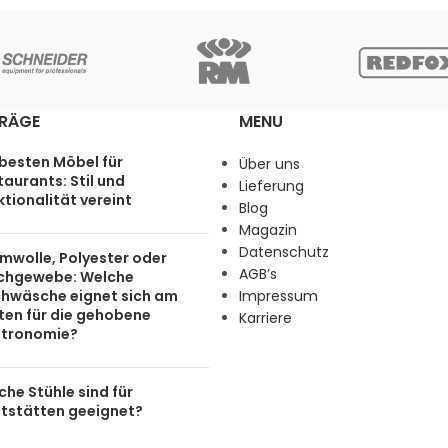
TRÄGE
MENU
 besten Möbel für
Über uns
aurants: Stil und
Lieferung
tionalität vereint
Blog
Magazin
Datenschutz
mwolle, Polyester oder
AGB’s
chgewebe: Welche
chwäsche eignet sich am
Impressum
ten für die gehobene
Karriere
tronomie?
he Stühle sind für
tstätten geeignet?