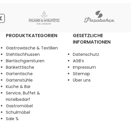
PRODUKTKATEGORIEN
GESETZLICHE
INFORMATIONEN
Gastrowäsche & Textilien
Stehtischhussen
Datenschutz
Biertischgarnituren
AGB’s
Banketttische
Impressum
Gartentische
Sitemap
Gartenstühle
Über uns
Küche & Bar
Service, Buffet &
Hotelbedarf
Gastromöbel
Schulmöbel
Sale %