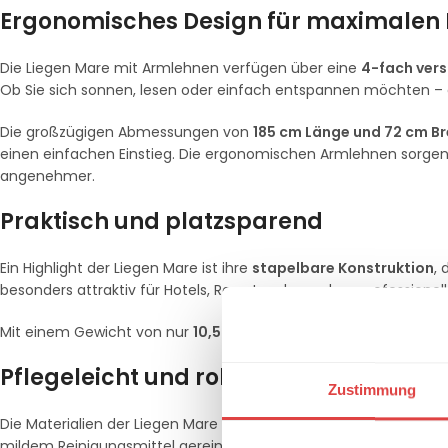
Ergonomisches Design für maximalen
Die Liegen Mare mit Armlehnen verfügen über eine
4-fach vers
Ob Sie sich sonnen, lesen oder einfach entspannen möchten – di
Die großzügigen Abmessungen von
185 cm Länge und 72 cm Br
einen einfachen Einstieg. Die ergonomischen Armlehnen sorge
angenehmer.
Praktisch und platzsparend
Ein Highlight der Liegen Mare ist ihre
stapelbare Konstruktion
, 
besonders attraktiv für Hotels, Resorts oder andere profession
Mit einem Gewicht von nur
10,5 kg
ist die Liege leicht zu trans
Pflegeleicht und robust
Zustimmung
Die Materialien der Liegen Mare sind besonders
pflegeleicht
. D
mildem Reinigungsmittel gereinigt werden. Die UV-beständigen