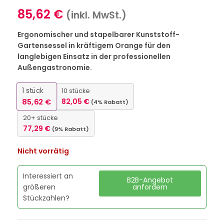
85,62
€
(inkl. MwSt.)
Ergonomischer und stapelbarer Kunststoff-
Gartensessel in kräftigem Orange für den
langlebigen Einsatz in der professionellen
Außengastronomie.
1
stück
10 stücke
85,62
€
82,05
€
(4% Rabatt)
20+ stücke
77,29
€
(9% Rabatt)
Nicht vorrätig
Interessiert an
B2B-Angebot
größeren
anfordern
Stückzahlen?