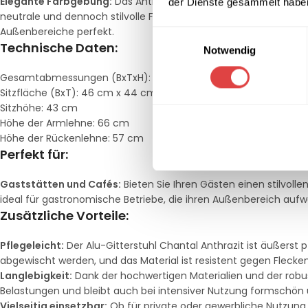
Elegante Farbgebung:
Das Anthrazit verleiht dem Stuhl eine zei
der Dienste gesammelt habe
neutrale und dennoch stilvolle Farbe harmoniert mit verschied
Außenbereiche perfekt.
Einwilligungsauswahl
Technische Daten:
Notwendig
Gesamtabmessungen (BxTxH): 55 cm x 63 cm x 94 cm
Sitzfläche (BxT): 46 cm x 44 cm
Sitzhöhe: 43 cm
Höhe der Armlehne: 66 cm
Höhe der Rückenlehne: 57 cm
Perfekt für:
Gaststätten und Cafés:
Bieten Sie Ihren Gästen einen stilvolle
ideal für gastronomische Betriebe, die ihren Außenbereich aufw
Zusätzliche Vorteile:
Pflegeleicht:
Der Alu-Gitterstuhl Chantal Anthrazit ist äußers
abgewischt werden, und das Material ist resistent gegen Fleck
Langlebigkeit:
Dank der hochwertigen Materialien und der robust
Belastungen und bleibt auch bei intensiver Nutzung formschön u
Vielseitig einsetzbar:
Ob für private oder gewerbliche Nutzung, d