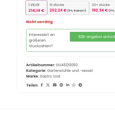
1
stück
10 stücke
20+ stücke
214,14
€
202,24
€
190,34
€
(5% Rabatt)
(11
Nicht vorrätig
Interessiert an
B2B-Angebot anfor
größeren
Stückzahlen?
Artikelnummer:
GU45120050
Kategorie:
Gartenstühle und -sessel
Marke:
Gastro Uzal
Teilen: