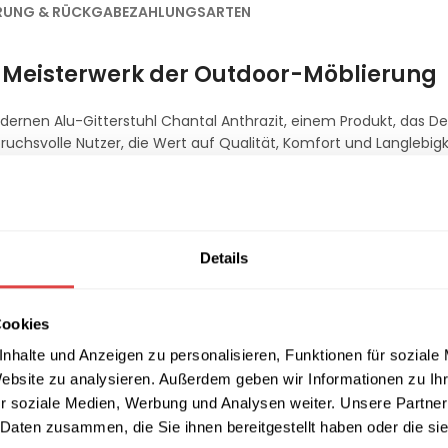
ERUNG & RÜCKGABE
ZAHLUNGSARTEN
in Meisterwerk der Outdoor-Möblierung
rnen Alu-Gitterstuhl Chantal Anthrazit, einem Produkt, das De
ruchsvolle Nutzer, die Wert auf Qualität, Komfort und Langlebigke
nsfreiem Aluminium, das sowohl witterungsbeständig als auch UV-
Details
rbedingungen, von strahlendem Sonnenschein bis hin zu Regen u
eit im Freien in hervorragendem Zustand.
sel überraschend leicht und lässt sich einfach verstauen, da er s
Cookies
fache Lagerungen, ob in gastronomischen Einrichtungen oder im p
nhalte und Anzeigen zu personalisieren, Funktionen für soziale
rstapeln.
Website zu analysieren. Außerdem geben wir Informationen zu I
ch die gelochte Sitzfläche und die ergonomisch geformte Rücke
r soziale Medien, Werbung und Analysen weiter. Unsere Partner
hnen für zusätzliche Bequemlichkeit sorgen. Das durchdachte D
annten Sitzungen ein.
 Daten zusammen, die Sie ihnen bereitgestellt haben oder die s