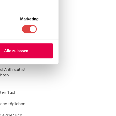
ügt. Diese
ssische
Marketing
Alle zulassen
l Anthrazit ist
chten.
hten Tuch
 den täglichen
d eignet sich