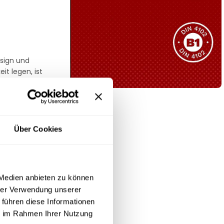
Sie haben nicht das passende
Produkt gefunden?
Wir helfen Ihnen gerne weiter!
sign und
it legen, ist
B1 Zertifiziert
Schwer entflammbar
resistent ist.
produkten
Über Cookies
nd Wind. Dank
Kollektion ansehen
tapelbar ist.
rivaten
 Medien anbieten zu können
hrer Verwendung unserer
nlehne. Die
 führen diese Informationen
esign
ie im Rahmen Ihrer Nutzung