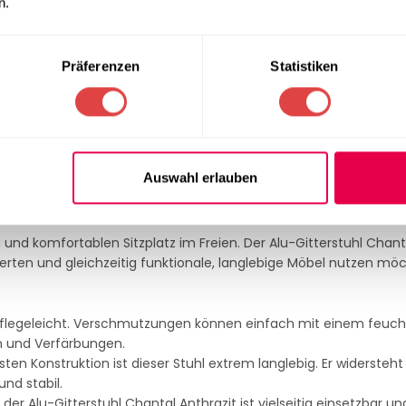
tlose Metall-Optik, die sich nahtlos in jede Außendekoration einf
n.
enen Dekorationsstilen und ergänzt sowohl moderne als auch kla
Präferenzen
Statistiken
Auswahl erlauben
n und komfortablen Sitzplatz im Freien. Der Alu-Gitterstuhl Chanta
erten und gleichzeitig funktionale, langlebige Möbel nutzen mö
t pflegeleicht. Verschmutzungen können einfach mit einem feuc
en und Verfärbungen.
en Konstruktion ist dieser Stuhl extrem langlebig. Er widersteht
nd stabil.
er Alu-Gitterstuhl Chantal Anthrazit ist vielseitig einsetzbar un