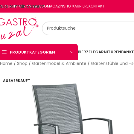
Skip to main content
BER UNS
INFO-CENTER
BLOG
MAGAZIN
SHOP
KARRIERE
KONTAKT
BIERZELTGARNITUREN
BANKE
PRODUKTKATEGORIEN
Home
/
Shop
/
Gartenmöbel & Ambiente
/
Gartenstühle und -s
AUSVERKAUFT