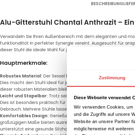
BESCHREIBUNG
LIEF
Alu-Gitterstuhl Chantal Anthrazit – E
Verwandeln Sie Ihren Außenbereich mit dem eleganten und mode
Funktionalität in perfekter Synergie vereint. Ausgesucht für ansp
dieser Stuhl die ideale Wahl für jede Außenfläche.
Hauptmerkmale:
Robustes Material:
Der Sessel besteht vollständig aus korrosio
Zustimmung
Dies macht den Stuhl ideal für jede Jahreszeit und alle Wette
dieser robusten Materialien bleibt der Stuhl auch nach langer Z
Leicht und Stapelbar:
Trotz seiner stabilen Bauweise ist der Ses
Diese Webseite verwendet 
Dies ist besonders praktisch für flexible Möblierungen und ein
Wir verwenden Cookies, um I
Gebrauch. Mehrere Stühle lassen sich platzsparend übereinande
und die Zugriffe auf unsere 
Komfortables Design:
Genießen Sie optimalen Sitzkomfort dur
Website an unsere Partner fü
großzügigen Maße bieten ausreichend Platz, während die Armle
unterstützt eine gesunde Sitzhaltung und lädt zu langen, entsp
möglicherweise mit weiteren