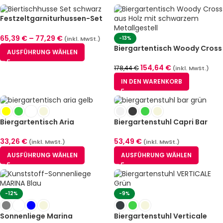
Festzeltgarniturhussen-Set
München Stretch Schwarz (2
Größen)
65,39
€
–
77,29
€
-13%
(inkl. MwSt.)
Biergartentisch Woody Cross
AUSFÜHRUNG WÄHLEN
154,64
€
178,44
€
(inkl. MwSt.)
IN DEN WARENKORB
Biergartentisch Aria
Biergartenstuhl Capri Bar
33,26
€
53,49
€
(inkl. MwSt.)
(inkl. MwSt.)
AUSFÜHRUNG WÄHLEN
AUSFÜHRUNG WÄHLEN
-12%
-9%
Sonnenliege Marina
Biergartenstuhl Verticale