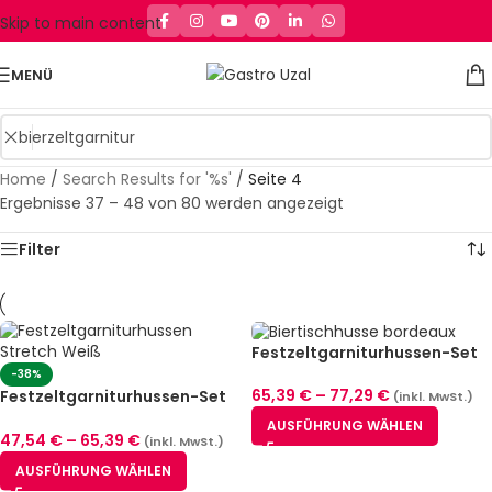
Skip to main content
MENÜ
Home
/
Search Results for '%s'
/
Seite 4
Ergebnisse 37 – 48 von 80 werden angezeigt
Filter
Festzeltgarniturhussen-Set
München Stretch Bordeaux (2
-38%
Größen)
65,39
€
–
77,29
€
Festzeltgarniturhussen-Set
(inkl. MwSt.)
Stretch Zürich Weiß (2
AUSFÜHRUNG WÄHLEN
Größen)
47,54
€
–
65,39
€
(inkl. MwSt.)
AUSFÜHRUNG WÄHLEN