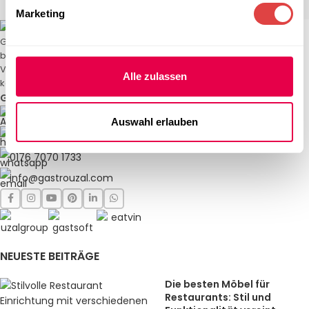
Marketing
Gastro Uzal – Ihr Spezialist für Gastronomiemöbel und -textilien. Wir
bieten maßgeschneiderte Lösungen für Restaurants, Hotels und
Veranstaltungen. Qualität und Service, auf die Sie sich verlassen
Alle zulassen
können.
Gastro Uzal GmbH & Co. KG
Falderbaumstr. 25, DE-34123 Kassel / Germany
Auswahl erlauben
Hotline: 056131741361
0176 7070 1733
info@gastrouzal.com
NEUESTE BEITRÄGE
Die besten Möbel für
Restaurants: Stil und