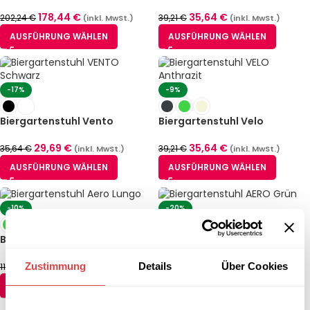
178,44
€
35,64
€
202,24
€
39,21
€
(inkl. MwSt.)
(inkl. MwSt.)
AUSFÜHRUNG WÄHLEN
AUSFÜHRUNG WÄHLEN
-17%
-9%
Biergartenstuhl Vento
Biergartenstuhl Velo
29,69
€
35,64
€
35,64
€
39,21
€
(inkl. MwSt.)
(inkl. MwSt.)
AUSFÜHRUNG WÄHLEN
AUSFÜHRUNG WÄHLEN
-10%
-20%
Biergartenstuhl Aero Lungo
Biergartenstuhl Aero
107,04
€
47,54
€
Zustimmung
Details
Über Cookies
118,94
€
59,44
€
(inkl. MwSt.)
(inkl. MwSt.)
AUSFÜHRUNG WÄHLEN
AUSFÜHRUNG WÄHLEN