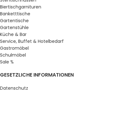
Biertischgarnituren
Banketttische
Gartentische
Gartenstühle
Küche & Bar
Service, Buffet & Hotelbedarf
Gastromöbel
Schulmöbel
Sale %
GESETZLICHE INFORMATIONEN
Datenschutz
AGB’s
Impressum
Sitemap
Über uns
© Gastro Uzal GmbH & Co. KG.
2026 All Rights Reserved.