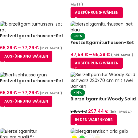
MwSt.)
AUSFÜHRUNG WÄHLEN
Festzeltgarniturhussen-Set
-38%
Zürich Rot (2 Größen)
Festzeltgarniturhussen-Set
65,39
€
–
77,29
€
Zürich Blau (2 Größen)
(inkl. MwSt.)
47,54
€
–
65,39
€
(inkl. MwSt.)
AUSFÜHRUNG WÄHLEN
AUSFÜHRUNG WÄHLEN
Festzeltgarniturhussen-Set
München Stretch Grün (2
Größen)
65,39
€
–
77,29
€
-14%
(inkl. MwSt.)
Bierzeltgarnitur Woody Solid
AUSFÜHRUNG WÄHLEN
– Schwarz
297,44
€
345,04
€
(inkl. MwSt.)
IN DEN WARENKORB