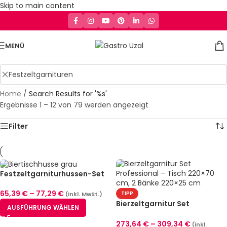
Skip to main content
MENÜ
Home
/
Search Results for '%s'
Ergebnisse 1 – 12 von 79 werden angezeigt
Filter
Festzeltgarniturhussen-Set
München Stretch Grau (2
Größen)
65,39
€
–
77,29
€
TIPP
(inkl. MwSt.)
Bierzeltgarnitur Set
AUSFÜHRUNG WÄHLEN
Professional – 3 Größen
(220×50/70/80 cm)
273,64
€
–
309,34
€
(inkl.