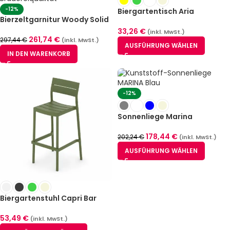
-12%
Biergartentisch Aria
Bierzeltgarnitur Woody Solid
33,26
€
(inkl. MwSt.)
261,74
€
297,44
€
(inkl. MwSt.)
AUSFÜHRUNG WÄHLEN
IN DEN WARENKORB
-12%
Sonnenliege Marina
178,44
€
202,24
€
(inkl. MwSt.)
AUSFÜHRUNG WÄHLEN
Biergartenstuhl Capri Bar
53,49
€
(inkl. MwSt.)