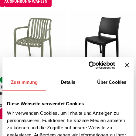
AUSFÜHRUNG WÄHLEN
-9%
-17%
Zustimmung
Details
Über Cookies
Biergartenstuhl Verticale
Biergartenstuhl Vento
Diese Webseite verwendet Cookies
35,64
€
29,69
€
39,21
€
35,64
€
(inkl. MwSt.)
(inkl. MwSt.)
Wir verwenden Cookies, um Inhalte und Anzeigen zu
AUSFÜHRUNG WÄHLEN
AUSFÜHRUNG WÄHLEN
personalisieren, Funktionen für soziale Medien anbieten
zu können und die Zugriffe auf unsere Website zu
1
2
3
4
5
6
7
→
analysieren. Außerdem geben wir Informationen zu Ihrer